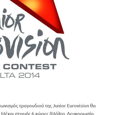
ωνισμός τραγουδιού της Junior Eurovision θα
 Μέχρι στιγμής 6 χώρες (Μάλτα, Λευκορωσία,